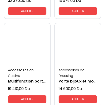
32 370,00
Da
13 375,00
Da
ACHETER
ACHETER
Accessoires de
Accessoires de
Cuisine
Dressing
Multifonction porte epices et couvets et couverts cotes verres supeni
Porte bijoux et montres en cuir retractable supeni
19 410,00
Da
14 600,00
Da
ACHETER
ACHETER