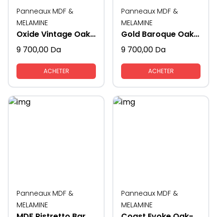
Panneaux MDF &
Panneaux MDF &
MELAMINE
MELAMINE
Oxide Vintage Oak-5194-19MM
Gold Baroque Oak K535/ 2.10*2.80-19MM
9 700,00
Da
9 700,00
Da
ACHETER
ACHETER
Panneaux MDF &
Panneaux MDF &
MELAMINE
MELAMINE
MDF Ristretto Baroque Oak-K537-17mm
Coast Evoke Oak-K365-19MM