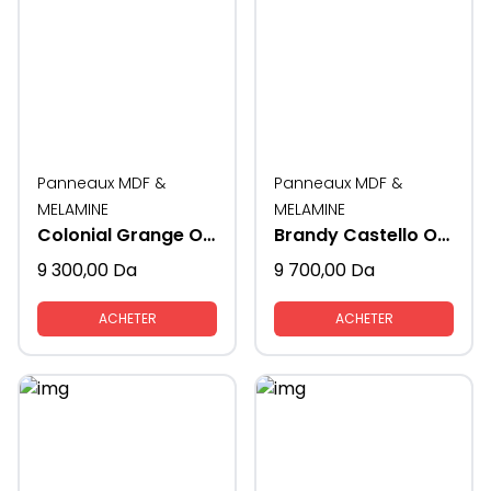
Panneaux MDF &
Panneaux MDF &
MELAMINE
MELAMINE
Colonial Grange Oak K354 19MM / 2.10*2.80
Brandy Castello Oak -K359- 19 MM
9 300,00
Da
9 700,00
Da
ACHETER
ACHETER