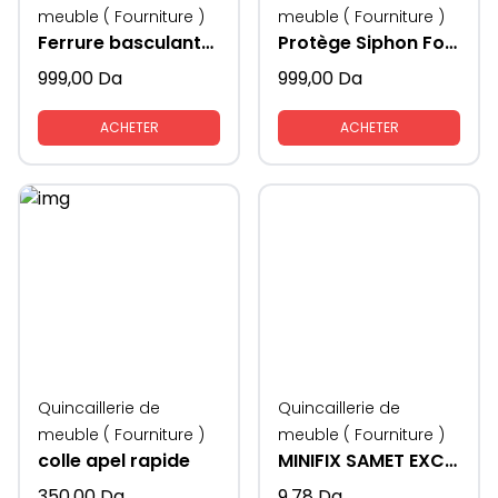
meuble ( Fourniture )
meuble ( Fourniture )
Ferrure basculante, pour armoire à chaussure
Protège Siphon Forme U
999,00
Da
999,00
Da
ACHETER
ACHETER
Quincaillerie de
Quincaillerie de
meuble ( Fourniture )
meuble ( Fourniture )
colle apel rapide
MINIFIX SAMET EXCENTRIQUE
350,00
Da
9,78
Da