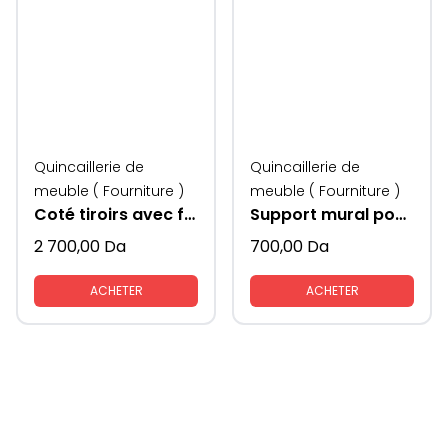
Quincaillerie de
Quincaillerie de
meuble ( Fourniture )
meuble ( Fourniture )
Coté tiroirs avec freins sans tige KAV
Support mural pour consol pliante
2 700,00
Da
700,00
Da
ACHETER
ACHETER