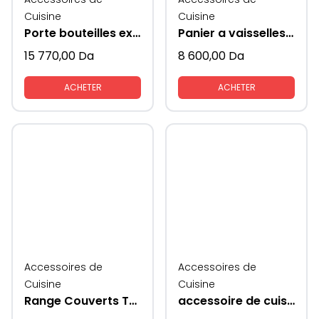
Cuisine
Cuisine
Porte bouteilles extractible
Panier a vaisselles extractible
15 770,00
Da
8 600,00
Da
ACHETER
ACHETER
Accessoires de
Accessoires de
Cuisine
Cuisine
Range Couverts Traybond MESAN
accessoire de cuisine Rabatablle ( ascenseur) avec coté en verre KAV