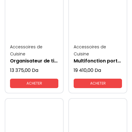
Accessoires de
Accessoires de
Cuisine
Cuisine
Organisateur de tiroir à casseroles tout sorti
Multifonction porte epices et couvets et couverts cotes verres supeni
13 375,00
Da
19 410,00
Da
ACHETER
ACHETER