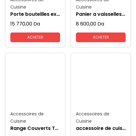
Cuisine
Cuisine
Porte bouteilles extractible
Panier a vaisselles extractible
15 770,00
Da
8 600,00
Da
ACHETER
ACHETER
Accessoires de
Accessoires de
Cuisine
Cuisine
Range Couverts Traybond MESAN
accessoire de cuisine Rabatablle ( ascenseur) avec coté en verre KAV