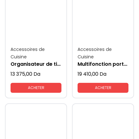
Accessoires de
Accessoires de
Cuisine
Cuisine
Organisateur de tiroir à casseroles tout sorti
Multifonction porte epices et couvets et couverts cotes verres supeni
13 375,00
Da
19 410,00
Da
ACHETER
ACHETER