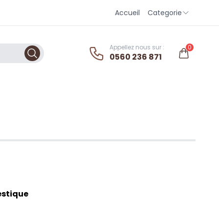
Accueil
Categorie
Appellez nous sur :
0
0560 236 871
estique