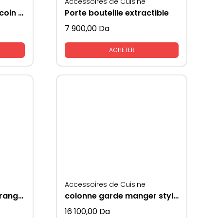
Accessoires de Cuisine
Accessoire de cuisine coin magique pour rangement extractible
Porte bouteille extractible
7 900,00
Da
ACHETER
Accessoires de Cuisine
Accessoire de cuisine rangement colonne
colonne garde manger style frigo pour placard du bas
16 100,00
Da