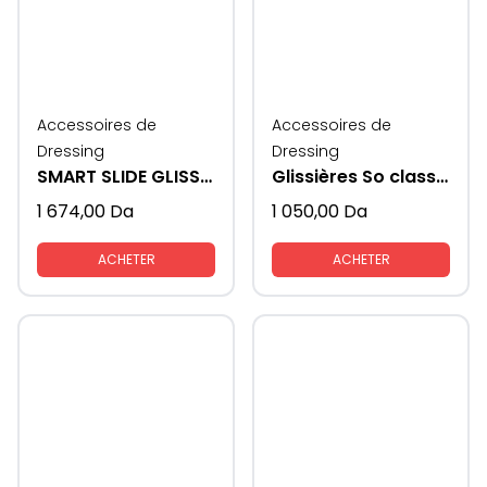
Accessoires de
Accessoires de
Dressing
Dressing
SMART SLIDE GLISSIERE AVEC FREIN
Glissières So class black avec piston
1 674,00
Da
1 050,00
Da
ACHETER
ACHETER