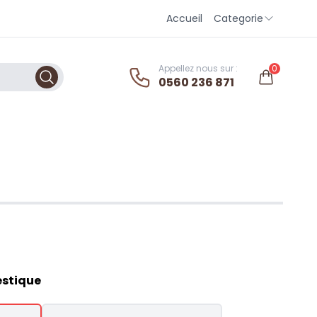
Accueil
Categorie
Appellez nous sur :
0
0560 236 871
estique