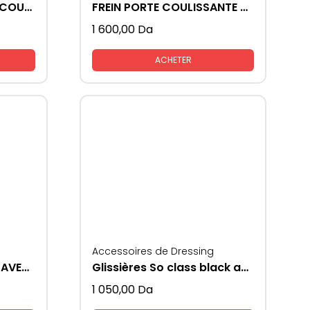
ROUE REGLABLE PORTE COULISSANTE SMT 75
FREIN PORTE COULISSANTE SMT 75
1 600,00
Da
ACHETER
Accessoires de Dressing
SMART SLIDE GLISSIERE AVEC FREIN
Glissières So class black avec piston
1 050,00
Da