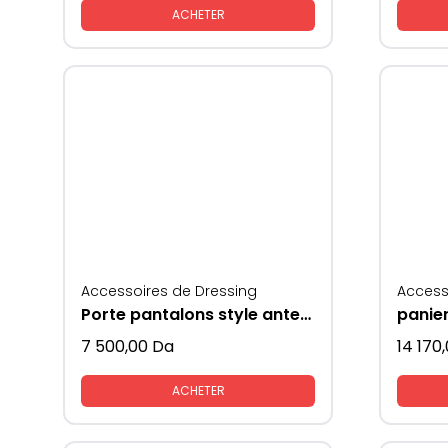
ACHETER
Accessoires de Dressing
Access
Porte pantalons style antenne 1 seul coté
panie
7 500,00
Da
14 170
ACHETER