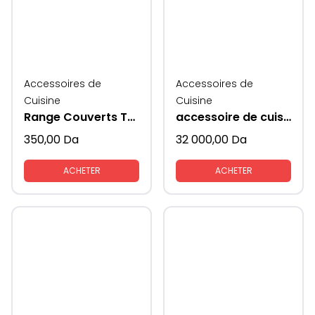
Accessoires de
Accessoires de
Cuisine
Cuisine
Range Couverts Traybond MESAN
accessoire de cuisine Rabatablle ( ascenseur) avec coté en verre KAV
350,00
Da
32 000,00
Da
ACHETER
ACHETER