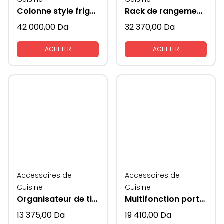
Colonne style frigo avec coté en verre KAV
Rack de rangement mural multifonctionnwl supeni
42 000,00
Da
32 370,00
Da
ACHETER
ACHETER
Accessoires de
Accessoires de
Cuisine
Cuisine
Organisateur de tiroir à casseroles tout sorti
Multifonction porte epices et couvets et couverts cotes verres supeni
13 375,00
Da
19 410,00
Da