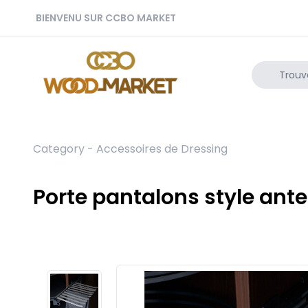
BIENVENU SUR CCBO MARKET
Category -
Accessoires de Dressing
Porte pantalons style ante