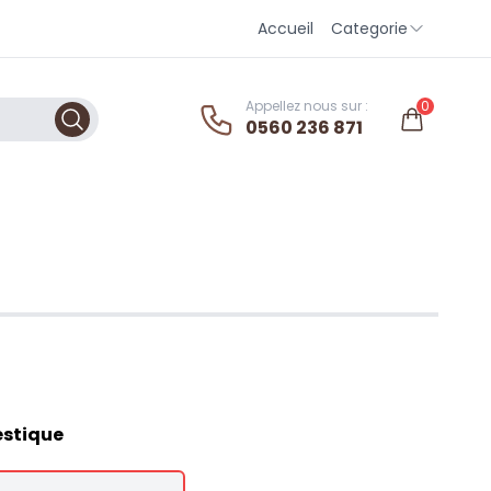
Accueil
Categorie
Appellez nous sur :
0
0560 236 871
estique