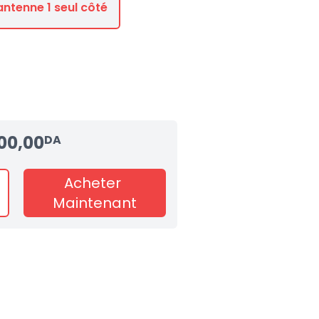
antenne 1 seul côté
00,00
DA
Acheter
Maintenant