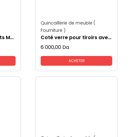
Quincaillerie de meuble (
Fourniture )
Porte vêtements/jouets Mesan
Coté verre pour tiroirs avec lumière KAV LED
6 000,00
Da
ACHETER