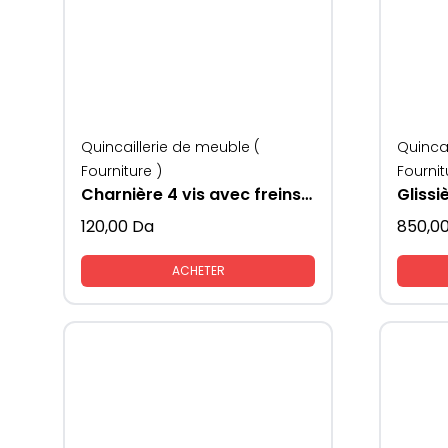
Quincaillerie de meuble (
Quincai
Fourniture )
Fournit
Charnière 4 vis avec freins kav
Glissi
120,00
Da
850,0
ACHETER