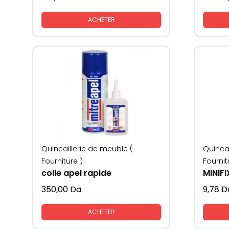
ACHETER
Quincaillerie de meuble (
Quincai
Fourniture )
Fournit
colle apel rapide
MINIF
350,00
Da
9,78
D
ACHETER