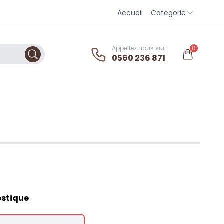
Accueil
Categorie
Appellez nous sur :
0
0560 236 871
estique