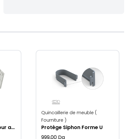
Quincaillerie de meuble (
Fourniture )
Ferrure basculante, pour armoire à chaussure
Protège Siphon Forme U
999,00
Da