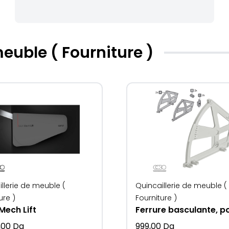
meuble ( Fourniture )
llerie de meuble (
Quincaillerie de meuble (
ure )
Fourniture )
Mech Lift
,00
Da
999,00
Da