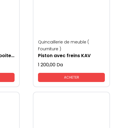
Quincaillerie de meuble (
Fourniture )
Slim Mech Retail (une boite de 2pcs)
Piston avec freins KAV
1 200,00
Da
ACHETER