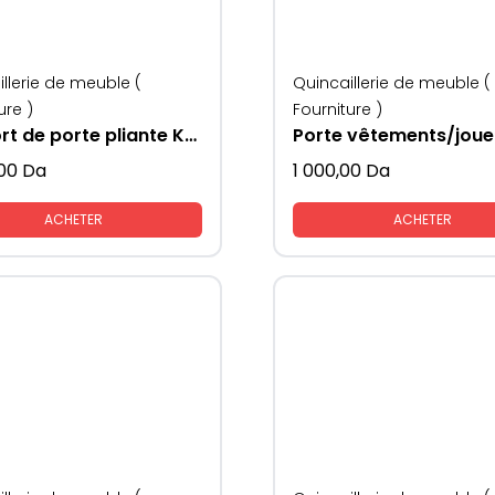
llerie de meuble (
Quincaillerie de meuble (
ure )
Fourniture )
Support de porte pliante KAV
00
Da
1 000,00
Da
ACHETER
ACHETER