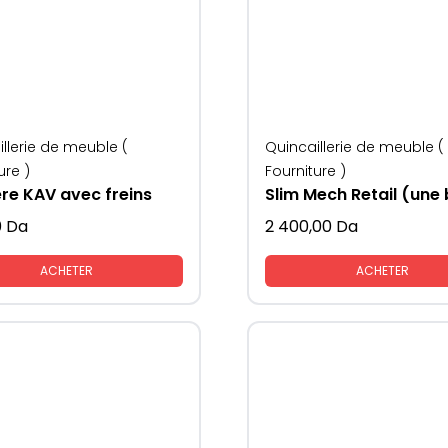
llerie de meuble (
Quincaillerie de meuble (
ure )
Fourniture )
ère KAV avec freins
0
Da
2 400,00
Da
ACHETER
ACHETER