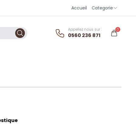
Accueil
Categorie
Appellez nous sur :
0
0560 236 871
estique