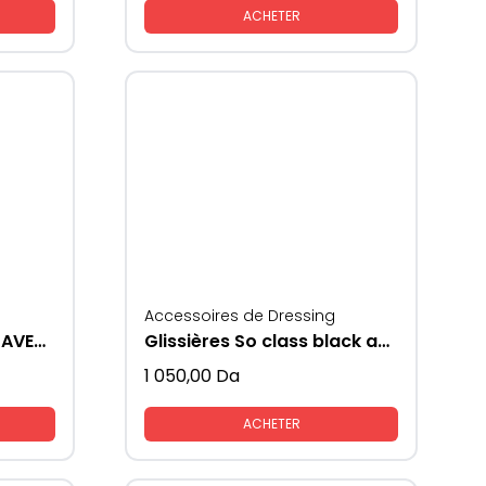
ACHETER
Accessoires de Dressing
SMART SLIDE GLISSIERE AVEC FREIN
Glissières So class black avec piston
1 050,00
Da
ACHETER