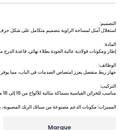
التصميم:
استغلال أمثل لمساحة الزاوية بتصميم متكامل على شكل ح S، يسمح بسحب جميع الأغراض دفعة واحدة لتخزين مريح.
المادة:
إطار ومكونات فولاذية عالية الجودة بطلاء نهائي. قاعدة الدرج م.
الوظائف:
جهاز ربط منفصل يعزز امتصاص الصدمات في الباب، مما يوفر فتحً.
التركيب:
مناسب للخزائن القياسية بسماكة مثالية للألواح من 16 إلى 18 مم.
المميزات: مكونات الدعم مصنوعة من سبائك الزنك المصبوبة، مم.
Marque