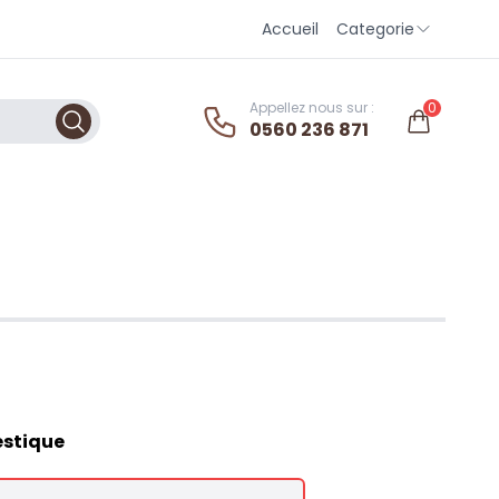
Accueil
Categorie
Appellez nous sur :
0
0560 236 871
estique