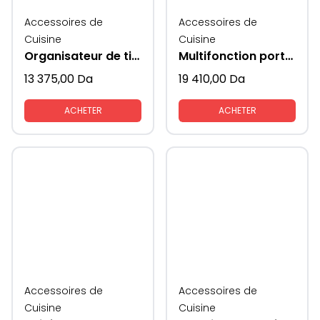
Accessoires de
Accessoires de
Cuisine
Cuisine
Organisateur de tiroir à casseroles tout sorti
Multifonction porte epices et couvets et couverts cotes verres supeni
13 375,00
Da
19 410,00
Da
ACHETER
ACHETER
Accessoires de
Accessoires de
Cuisine
Cuisine