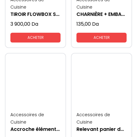
Cuisine
Cuisine
TIROIR FLOWBOX SAMET
CHARNIÈRE + EMBASE STAR TRACK 3D
3 900,00
Da
135,00
Da
ACHETER
ACHETER
Accessoires de
Accessoires de
Cuisine
Cuisine
Accroche éléments meubles cuisines
Relevant panier de rangement vaisselles coté verres