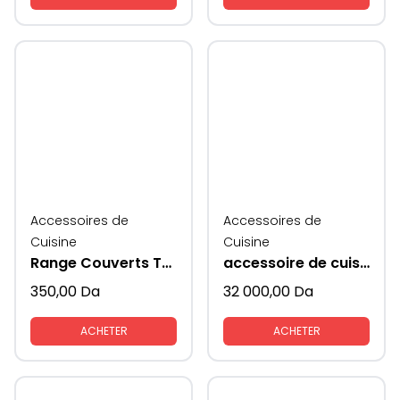
Accessoires de
Accessoires de
Cuisine
Cuisine
Range Couverts Traybond MESAN
accessoire de cuisine Rabatablle ( ascenseur) avec coté en verre KAV
350,00
Da
32 000,00
Da
ACHETER
ACHETER