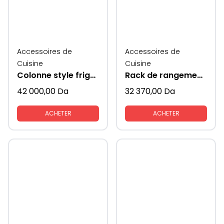
Accessoires de
Accessoires de
Cuisine
Cuisine
Colonne style frigo avec coté en verre KAV
Rack de rangement mural multifonctionnwl supeni
42 000,00
Da
32 370,00
Da
ACHETER
ACHETER