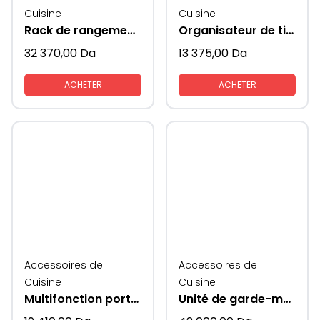
Cuisine
Cuisine
Rack de rangement mural multifonctionnwl supeni
Organisateur de tiroir à casseroles tout sorti
32 370,00
Da
13 375,00
Da
ACHETER
ACHETER
Accessoires de
Accessoires de
Cuisine
Cuisine
Multifonction porte epices et couvets et couverts cotes verres supeni
Unité de garde-manger