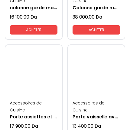
Cuisine
Cuisine
colonne garde manger style frigo pour placard du bas
Colonne garde manger
16 100,00
Da
38 000,00
Da
ACHETER
ACHETER
Accessoires de
Accessoires de
Cuisine
Cuisine
Porte assiettes et couverts extractible coté verres
Porte vaisselle avec coté en verre
17 900,00
Da
13 400,00
Da